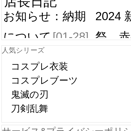
店長日記
お知らせ：納期
2024
について
[01-28]
祭 赤
人気シリーズ
ール 
中国旧正月の影
コスプレ衣装
[01-19
響で2024年2月5
コスプレブーツ
鬼滅の刃
日から工場生産
本日
刀剣乱舞
が一時停止いた
KOS