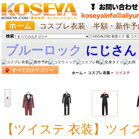
ホーム
コスプレ衣装
半額・新作予
抱き枕/布団/シーツ
ツイステ
ウマ
検索
ブルーロック
にじさん
,
すべてのカテゴリー
娘
ホーム
>
コスプレ衣装
>
ツイステ
【ツイステ 衣装】ツイ
14,795円
14,795円
14,795円