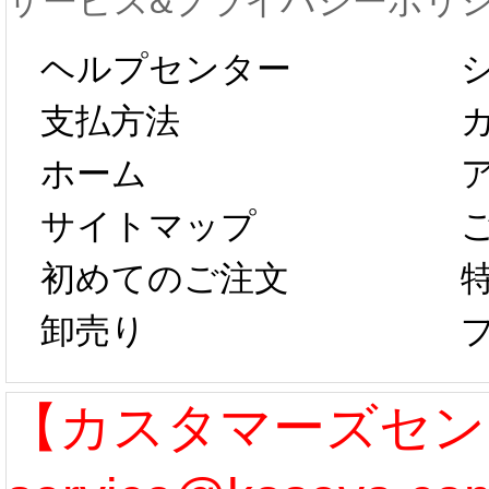
サービス&プライバシーポリ
します。 2月5日
プレ衣
ヘルプセンター
以後のご注文
新春感
支払方法
ホーム
は、2月25日か
字半
サイトマップ
らコスプレ制
第二弾
初めてのご注文
卸売り
作、発送予定と
たしま
なります。 ...
ル期間
【カスタマーズセン