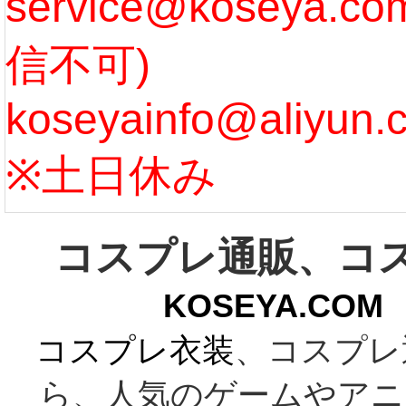
service@koseya.
[more]
まで 
信不可)
ズ :
koseyainfo@aliyun.
う...
[m
※土日休み
コスプレ通販、コ
KOSEYA.C
コスプレ衣装
、コスプレ
ら、人気のゲームやアニ