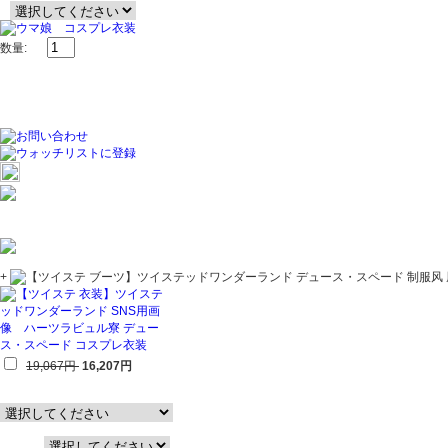
数量:
+
19,067円
16,207円