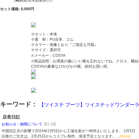
セット価格:
9,990
円
※セット：本体
※素 材：PU合革、ゴム
※カラー：画像とおり『ご指定も可能』
※サイズ：選択可
※メーカー：COSYA
※商品説明：お洒落の服にいい靴を忘れないでね。クロス、蝶結
COSYAの豪奢なぴかぴかの靴、絶対お買い得。
キーワード：
【ツイステ ブーツ】ツイステッドワンダーラン
店長日記
お知らせ：納期について
[01-28]
中国旧正月の影響で2024年2月5日から工場生産が一時停止いたします。 2月5日
以後のご注文は、2月25日からコスプレ制作、発送予定となります。 ...
[more]