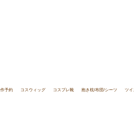
新作予約
コスウィッグ
コスプレ靴
抱き枕/布団/シーツ
ツイ