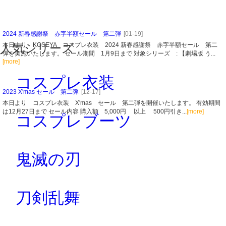
2024 新春感謝祭 赤字半額セール 第二弾
[01-19]
人気シリーズ
本日より KOSEYA コスプレ衣装 2024 新春感謝祭 赤字半額セール 第二
弾を実施いたします。 セール期間 1月9日まで 対象シリーズ : 【劇場版 う...
[more]
コスプレ衣装
2023 X'mas セール 第二弾
[12-17]
本日より コスプレ衣装 X'mas セール 第二弾を開催いたします。 有効期間
は12月27日まで セール内容 購入額 5,000円 以上 500円引き...
[more]
コスプレブーツ
鬼滅の刃
刀剣乱舞