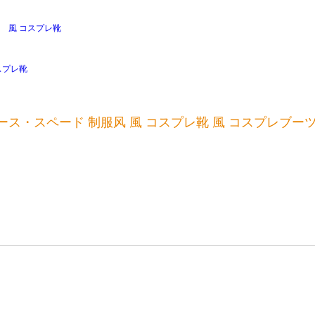
ス・スペード 制服风 風 コスプレ靴 風 コスプレブー