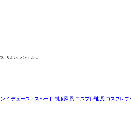
び、リボン、バックル…
ド デュース・スペード 制服风 風 コスプレ靴 風 コスプレブ