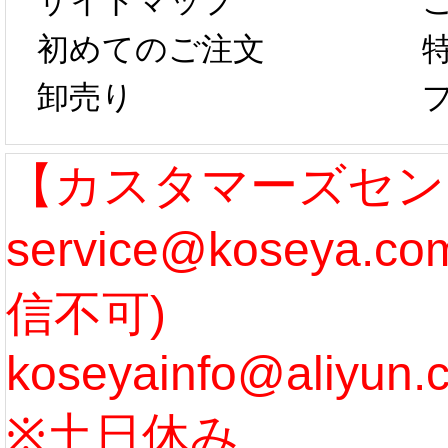
サイトマップ
らコスプレ制
第二弾
初めてのご注文
卸売り
作、発送予定と
たしま
なります。 ...
ル期間
【カスタマーズセン
service@koseya.
[more]
まで 
信不可)
ズ :
koseyainfo@aliyun.
う...
[m
※土日休み