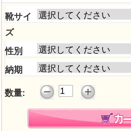
靴サイ
ズ
性別
納期
数量: