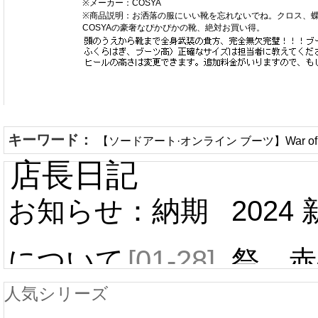
※メーカー：COSYA
※商品説明：お洒落の服にいい靴を忘れないでね。クロス、
COSYAの豪奢なぴかぴかの靴、絶対お買い得。
キーワード：
【ソードアート·オンライン ブーツ】War of U
店長日記
お知らせ：納期
2024
について
[01-28]
祭 赤
人気シリーズ
ール 
中国旧正月の影