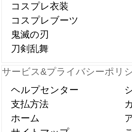
コスプレ衣装
[01-19
響で2024年2月5
コスプレブーツ
鬼滅の刃
日から工場生産
本日
刀剣乱舞
が一時停止いた
KOS
サービス&プライバシーポリ
します。 2月5日
プレ衣
ヘルプセンター
以後のご注文
新春感
支払方法
ホーム
は、2月25日か
字半