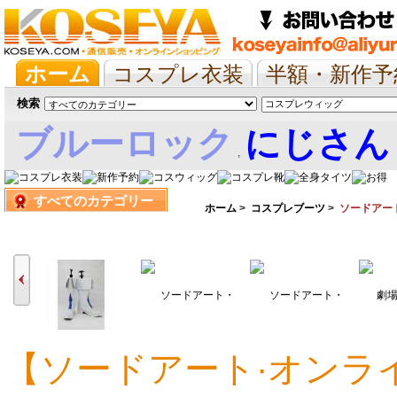
ホーム
コスプレ衣装
半額・新作予
抱き枕/布団/シーツ
ツイステ
ウマ
検索
ブルーロック
にじさん
,
すべてのカテゴリー
娘
ホーム
>
コスプレブーツ
>
ソードアー
【ソードアート·オンライン
9,990円