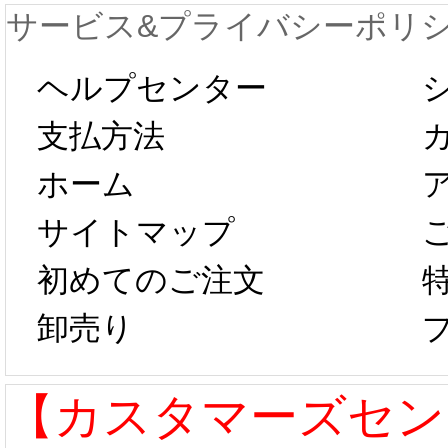
サービス&プライバシーポリ
します。 2月5日
プレ衣
ヘルプセンター
以後のご注文
新春感
支払方法
ホーム
は、2月25日か
字半
サイトマップ
らコスプレ制
第二弾
初めてのご注文
卸売り
作、発送予定と
たしま
なります。 ...
ル期間
【カスタマーズセン