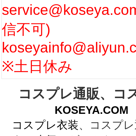
service@koseya.
[more]
まで 
信不可)
ズ :
koseyainfo@aliyun.
う...
[m
※土日休み
コスプレ通販、コ
KOSEYA.C
コスプレ衣装
、コスプレ