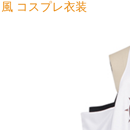
風 コスプレ衣装
16,019円
13,918円