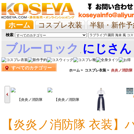
ホーム
コスプレ衣装
半額・新作予
抱き枕/布団/シーツ
ツイステ
ウマ
検索
ブルーロック
にじさん
,
すべてのカテゴリー
娘
ホーム
>
コスプレ衣装
>
炎炎ノ消防隊
【炎炎ノ消防隊 衣装】
13,918円