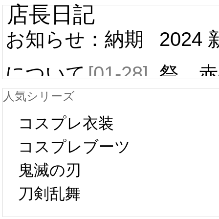
店長日記
お知らせ：納期
2024
について
[01-28]
祭 赤
人気シリーズ
ール 
中国旧正月の影
コスプレ衣装
[01-19
響で2024年2月5
コスプレブーツ
鬼滅の刃
日から工場生産
本日
刀剣乱舞
が一時停止いた
KOS