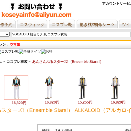
アカウントサービ
新作予約
コスウィッグ
コスプレ靴
抱き枕/布団/シーツ
ツイ
レン
,
ウマ娘
ム
>
コスプレ衣装
>
あんさんぶるスターズ!（Ensemble Stars!）
16,820円
15,255円
16,820円
16,820円
ーズ!（Ensemble Stars!） ALKALOID（アル
価格：
19,788円
商