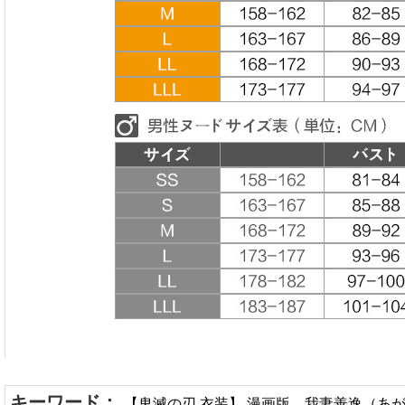
キーワード：
【鬼滅の刃 衣装】 漫画版 我妻善逸（あが