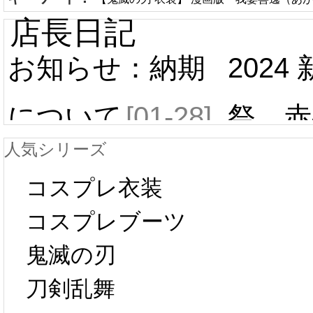
店長日記
お知らせ：納期
2024
について
[01-28]
祭 赤
人気シリーズ
ール 
中国旧正月の影
コスプレ衣装
[01-19
響で2024年2月5
コスプレブーツ
鬼滅の刃
日から工場生産
本日
刀剣乱舞