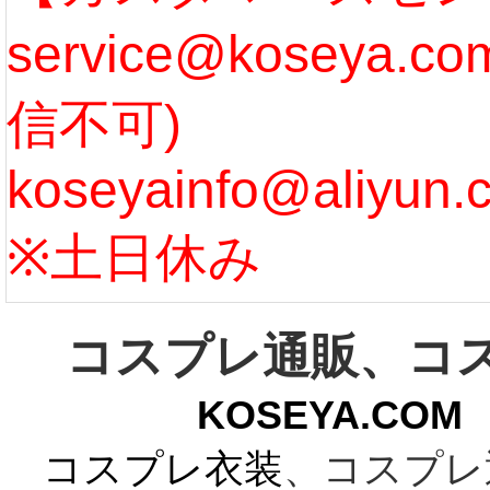
service@koseya.
[more]
まで 
信不可)
ズ :
koseyainfo@aliyun.
う...
[m
※土日休み
コスプレ通販、コ
KOSEYA.C
コスプレ衣装
、コスプレ