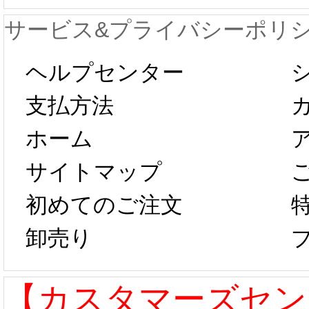
が一時停止いた
KOS
サービス&プライバシーポリ
します。 2月5日
プレ衣
ヘルプセンター
以後のご注文
新春感
支払方法
ホーム
は、2月25日か
字半
サイトマップ
らコスプレ制
第二弾
初めてのご注文
卸売り
作、発送予定と
たしま
なります。 ...
ル期間
【カスタマーズセン