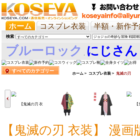
ホーム
コスプレ衣装
半額・新作予
抱き枕/布団/シーツ
ツイステ
ウマ
検索
ブルーロック
にじさん
,
すべてのカテゴリー
娘
ホーム
>
コスプレ衣装
>
鬼滅の刃
【鬼滅の刃 衣装】 漫画
16,820円
15,077円