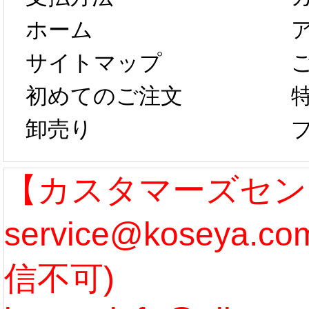
ホーム
は、2月25日か
字半
サイトマップ
らコスプレ制
第二弾
初めてのご注文
卸売り
作、発送予定と
たしま
なります。 ...
ル期間
【カスタマーズセン
service@koseya.
[more]
まで 
信不可)
ズ :