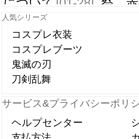
について
[01-28]
祭 赤
人気シリーズ
ール 
中国旧正月の影
コスプレ衣装
[01-19
響で2024年2月5
コスプレブーツ
鬼滅の刃
日から工場生産
本日
刀剣乱舞
が一時停止いた
KOS
サービス&プライバシーポリ
します。 2月5日
プレ衣
ヘルプセンター
以後のご注文
新春感
支払方法