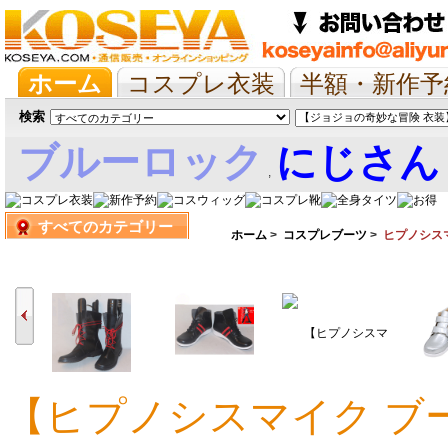
ホーム
コスプレ衣装
半額・新作予
抱き枕/布団/シーツ
ツイステ
ウマ
検索
ブルーロック
にじさん
,
すべてのカテゴリー
娘
ホーム
>
コスプレブーツ
>
ヒプノシス
【ヒプノシスマイク ブ
9,514円
9,082円