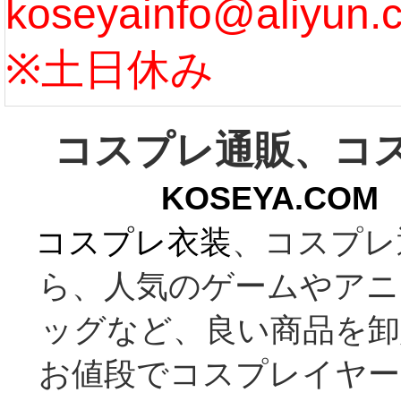
koseyainfo@aliyun.
う...
[m
※土日休み
コスプレ通販、コ
KOSEYA.C
コスプレ衣装
、コスプレ
ら、人気のゲームやアニ
ッグなど、良い商品を卸
お値段でコスプレイヤー