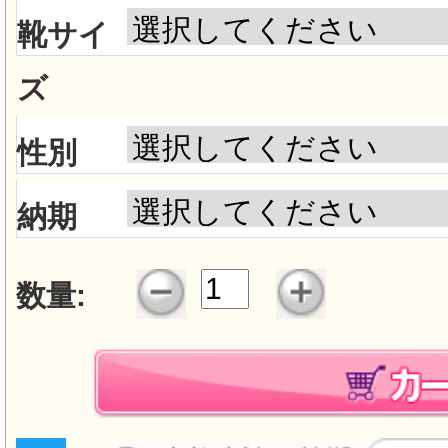
靴サイ
ズ
性別
納期
数量: