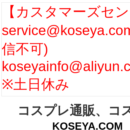
なります。 ...
ル期間
【カスタマーズセン
service@koseya.
[more]
まで 
信不可)
ズ :
koseyainfo@aliyun.
う...
[m
※土日休み
コスプレ通販、コ
KOSEYA.C