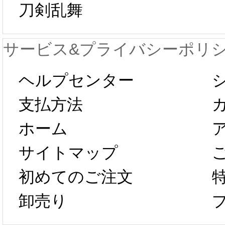
刀剣乱舞
が一時停止いた
KOS
サービス&プライバシーポリ
します。 2月5日
プレ衣
ヘルプセンター
以後のご注文
新春感
支払方法
ホーム
は、2月25日か
字半
サイトマップ
らコスプレ制
第二弾
初めてのご注文
卸売り
作、発送予定と
たしま