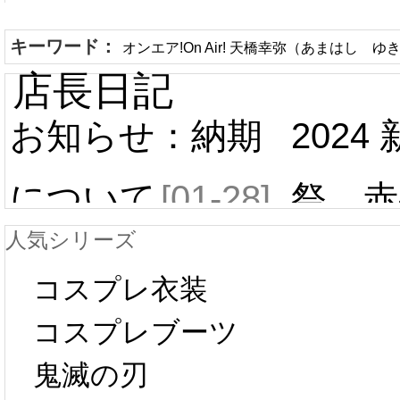
キーワード：
オンエア!On Air! 天橋幸弥（あまはし ゆ
店長日記
お知らせ：納期
2024
について
[01-28]
祭 赤
人気シリーズ
ール 
中国旧正月の影
コスプレ衣装
[01-19
響で2024年2月5
コスプレブーツ
鬼滅の刃
日から工場生産
本日