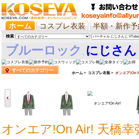
ホーム
コスプレ衣装
半額・新作予
抱き枕/布団/シーツ
ツイステ
ウマ
検索
ブルーロック
にじさん
,
すべてのカテゴリー
娘
ホーム
>
コスプレ衣装
>
オンエア!On Ai
オンエア!On Air! 
11,505円
11,505円