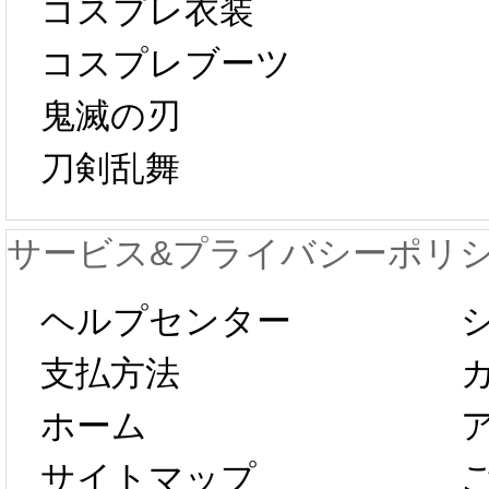
コスプレ衣装
[01-19
響で2024年2月5
コスプレブーツ
鬼滅の刃
日から工場生産
本日
刀剣乱舞
が一時停止いた
KOS
サービス&プライバシーポリ
します。 2月5日
プレ衣
ヘルプセンター
以後のご注文
新春感
支払方法
ホーム
は、2月25日か
字半
サイトマップ