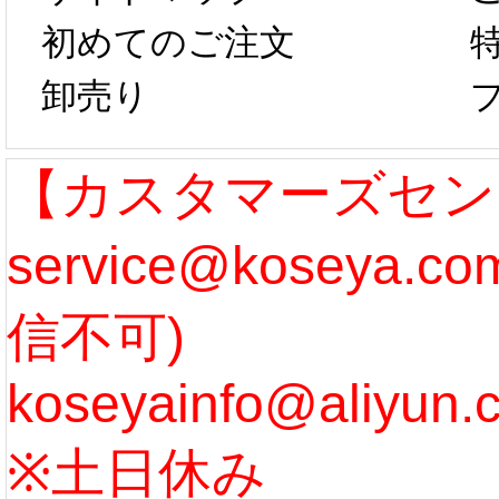
らコスプレ制
第二弾
初めてのご注文
卸売り
作、発送予定と
たしま
なります。 ...
ル期間
【カスタマーズセン
service@koseya.
[more]
まで 
信不可)
ズ :
koseyainfo@aliyun.
う...
[m
※土日休み