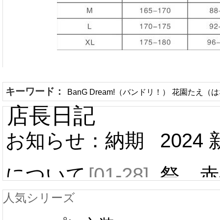
キーワード：
BanG Dream!（バンドリ！） 花園たえ（
店長日記
お知らせ：納期
2024
について
[01-28]
祭 赤
人気シリーズ
ール 
中国旧正月の影