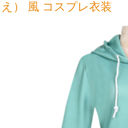
え） 風 コスプレ衣装
30,246円
12,397円
13,051円