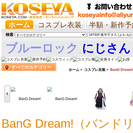
ホーム
コスプレ衣装
半額・新作予
抱き枕/布団/シーツ
ツイステ
ウマ
検索
ブルーロック
にじさん
,
すべてのカテゴリー
娘
ホーム
>
コスプレ衣装
>
BanG Dre
BanG Dream!（バ
30,246円