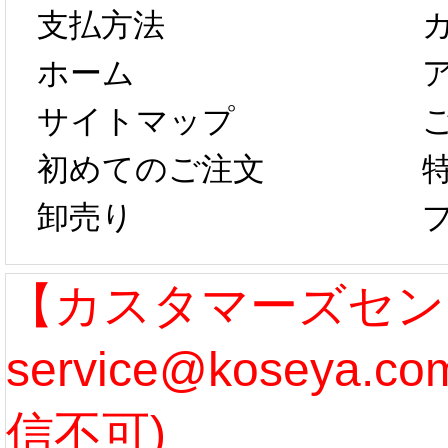
以後のご注文
新春感
支払方法
ホーム
は、2月25日か
字半
サイトマップ
らコスプレ制
第二弾
初めてのご注文
卸売り
作、発送予定と
たしま
なります。 ...
ル期間
【カスタマーズセン
service@koseya.
[more]
まで 
信不可)
ズ :