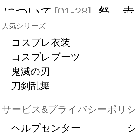
について
[01-28]
祭 赤
人気シリーズ
ール 
中国旧正月の影
コスプレ衣装
[01-19
響で2024年2月5
コスプレブーツ
鬼滅の刃
日から工場生産
本日
刀剣乱舞
が一時停止いた
KOS
サービス&プライバシーポリ
します。 2月5日
プレ衣
ヘルプセンター