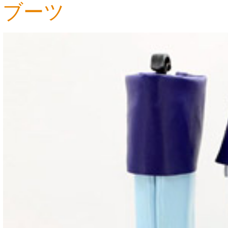
ブーツ
9,625円
8,493円