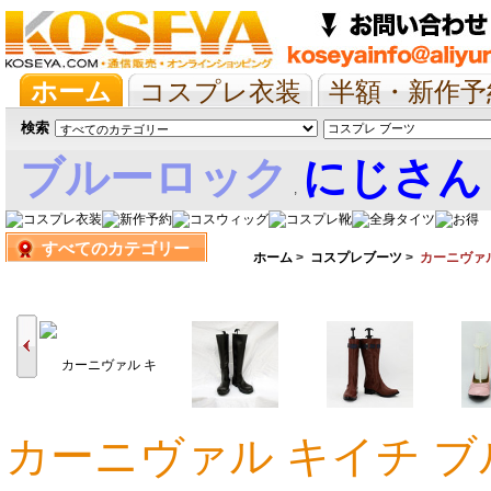
ホーム
コスプレ衣装
半額・新作予
抱き枕/布団/シーツ
ツイステ
ウマ
検索
ブルーロック
にじさん
,
すべてのカテゴリー
娘
ホーム
>
コスプレブーツ
>
カーニヴァ
カーニヴァル キイチ ブ
11,070円
11,070円