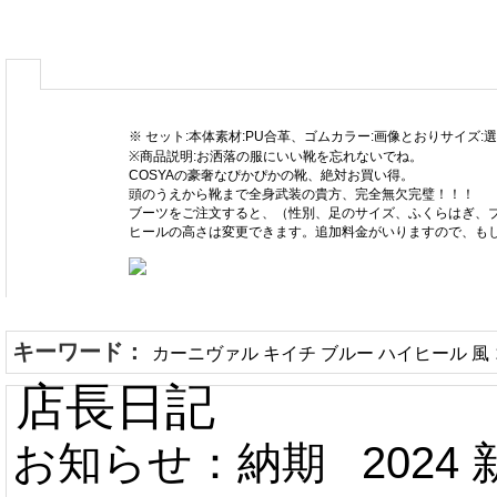
※ セット:本体素材:PU合革、ゴムカラー:画像とおりサイズ:
※商品説明:お洒落の服にいい靴を忘れないでね。
COSYAの豪奢なぴかぴかの靴、絶対お買い得。
頭のうえから靴まで全身武装の貴方、完全無欠完璧！！！
ブーツをご注文すると、（性別、足のサイズ、ふくらはぎ、
ヒールの高さは変更できます。追加料金がいりますので、も
キーワード：
カーニヴァル キイチ ブルー ハイヒール 風
店長日記
お知らせ：納期
2024