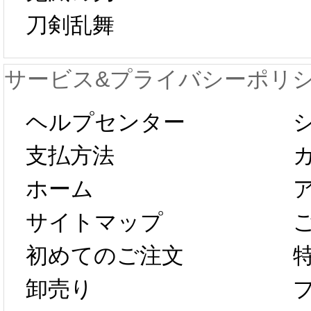
日から工場生産
本日
刀剣乱舞
が一時停止いた
KOS
サービス&プライバシーポリ
します。 2月5日
プレ衣
ヘルプセンター
以後のご注文
新春感
支払方法
ホーム
は、2月25日か
字半
サイトマップ
らコスプレ制
第二弾
初めてのご注文
卸売り
作、発送予定と
たしま