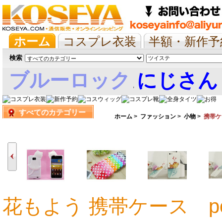
ホーム
コスプレ衣装
半額・新作予
抱き枕/布団/シーツ
ツイステ
ウマ
検索
ブルーロック
にじさん
,
すべてのカテゴリー
娘
ホーム
>
ファッション
>
小物
>
携帯ケ
花もよう 携帯ケース p
3,464円
3,464円
3,464円