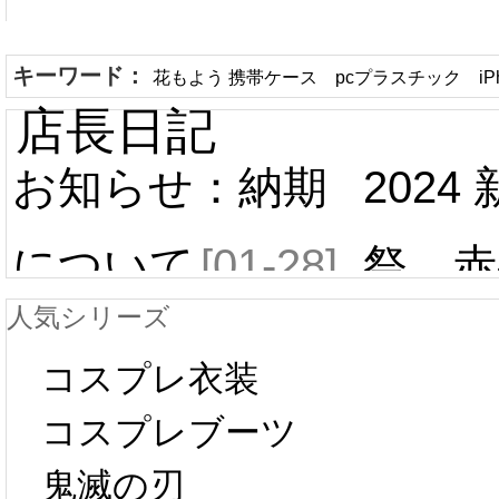
キーワード：
花もよう 携帯ケース pcプラスチック iPh
店長日記
お知らせ：納期
2024
について
[01-28]
祭 赤
人気シリーズ
ール 
中国旧正月の影
コスプレ衣装
[01-19
響で2024年2月5
コスプレブーツ
鬼滅の刃