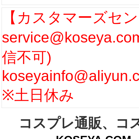
なります。 ...
ル期間
【カスタマーズセン
service@koseya.
[more]
まで 
信不可)
ズ :
koseyainfo@aliyun.
う...
[m
※土日休み
コスプレ通販、コ