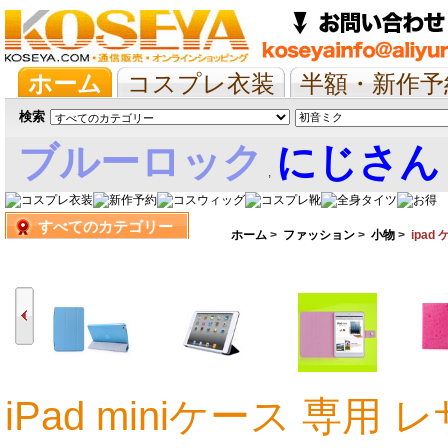
ホーム
コスプレ衣装
半額・新作予
抱き枕/布団/シーツ
ツイステ
ウマ
検索
ブルーロック
にじさん
,
すべてのカテゴリー
娘
ホーム
>
ファッション
>
小物
>
ipad
iPad miniケース 専用 
2,293円
2,293円
2,598円