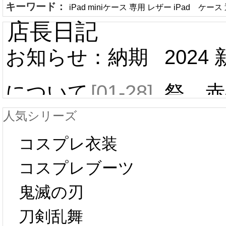
キーワード：
iPad miniケース 専用 レザー iPad ケース
店長日記
お知らせ：納期
2024
について
[01-28]
祭 赤
人気シリーズ
ール 
中国旧正月の影
コスプレ衣装
[01-19
響で2024年2月5
コスプレブーツ
鬼滅の刃
日から工場生産
本日
刀剣乱舞