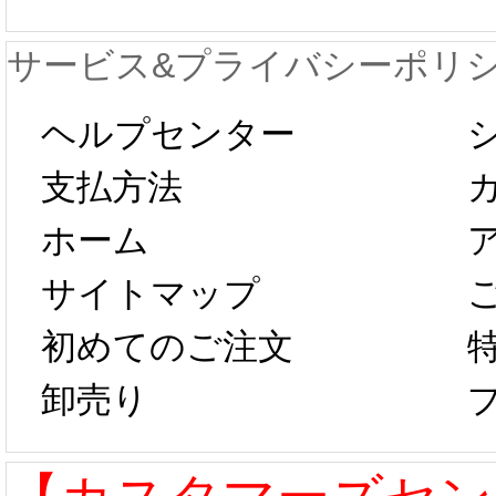
が一時停止いた
KOS
サービス&プライバシーポリ
します。 2月5日
プレ衣
ヘルプセンター
以後のご注文
新春感
支払方法
ホーム
は、2月25日か
字半
サイトマップ
らコスプレ制
第二弾
初めてのご注文
卸売り
作、発送予定と
たしま
なります。 ...
ル期間