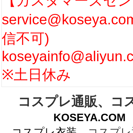
【カスタマーズセン
service@koseya.
[more]
まで 
信不可)
ズ :
koseyainfo@aliyun.
う...
[m
※土日休み
コスプレ通販、コ
KOSEYA.C
コスプレ衣装
、コスプレ