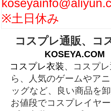
koseyainfo@aliyun.
う...
[m
※土日休み
コスプレ通販、コ
KOSEYA.C
コスプレ衣装
、コスプレ
ら、人気のゲームやアニ
ッグなど、良い商品を卸
お値段でコスプレイヤー