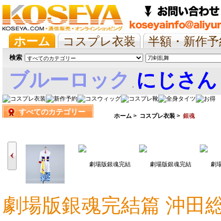
ホーム
コスプレ衣装
半額・新作予
抱き枕/布団/シーツ
ツイステ
ウマ
検索
ブルーロック
にじさん
,
すべてのカテゴリー
娘
ホーム
>
コスプレ衣装
>
銀魂
劇場版銀魂完結篇 沖田
17,986円