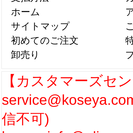
ホーム
は、2月25日か
字半
サイトマップ
らコスプレ制
第二弾
初めてのご注文
卸売り
作、発送予定と
たしま
なります。 ...
ル期間
【カスタマーズセン
service@koseya.
[more]
まで 
信不可)
ズ :