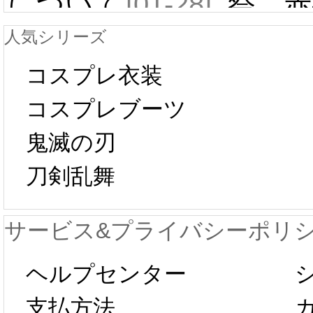
について
[01-28]
祭 赤
人気シリーズ
ール 
中国旧正月の影
コスプレ衣装
[01-19
響で2024年2月5
コスプレブーツ
鬼滅の刃
日から工場生産
本日
刀剣乱舞
が一時停止いた
KOS
サービス&プライバシーポリ
します。 2月5日
プレ衣
ヘルプセンター
以後のご注文
新春感
支払方法