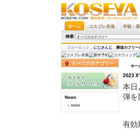
ホーム
コスプレ衣装
半額・
検索
ブルーロック
,
にじさんじ
,
葬送のフリー
すべてのカテゴリー
ホー
2023
本日
弾を
News
news
有効