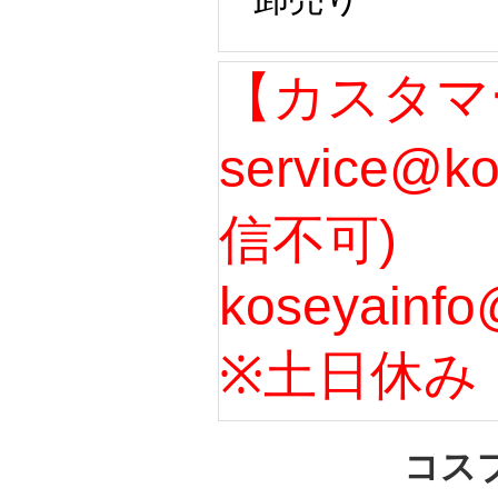
【カスタマ
service@k
信不可) 
koseyainfo
※土日休み 
コス