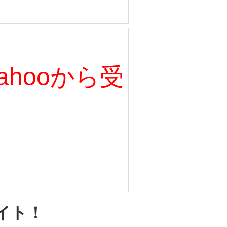
、Yahooから受
イト！