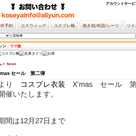
アカウントサービス
新作予約
コスウィッグ
コスプレ靴
抱き枕/布団/シーツ
ツイ
レン
,
ウマ娘
ム
> 
News
 X'mas セール 第二弾
より 
コスプレ衣装
X'mas セール 
開催いたします。
期間は12月27日まで