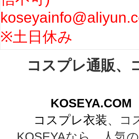
koseyainfo@aliyun.
う...
[m
※土日休み 
コスプレ通販、
KOSEYA.C
コスプレ衣装
、コ
KOSEYAなら、人