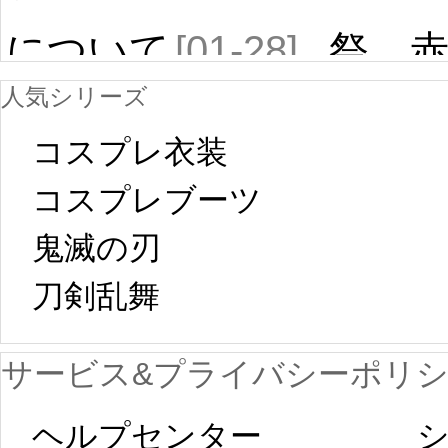
について
[01-28]
祭 
人気シリーズ
ール
中国旧正月の影
コスプレ衣装
[01-19
響で2024年2月5
コスプレブーツ
鬼滅の刃
日から工場生産
本日
刀剣乱舞 
が一時停止いた
KOS
サービス&プライバシーポリ
します。 2月5日
プレ衣装
ヘルプセンター
シ