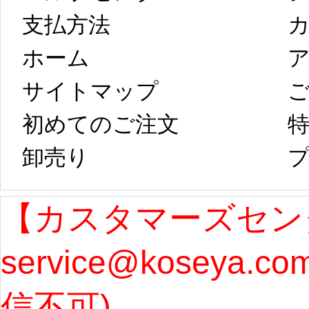
以後のご注文
新春
支払方法
ホーム
ア
は、2月25日から
字半
サイトマップ 
コスプレ制作、
第二
初めてのご注文
特
卸売り 
プ
発送予定となり
たしま
ます。 ...
[more]
ル期間
【カスタマーズセン
service@koseya.c
まで 
信不可) 
ズ : 