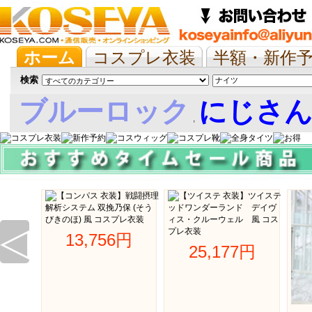
ホーム
コスプレ衣装
半額・新作
抱き枕/布団/シーツ
ツイステ
ウマ
検索
ブルーロック
にじさ
,
娘
◁
13,756円 
25,177円 