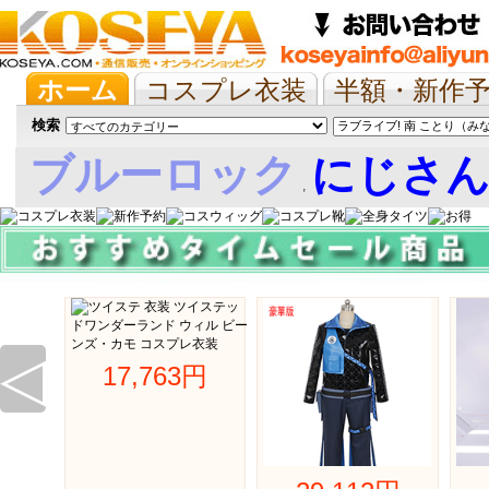
ホーム
コスプレ衣装
半額・新作
抱き枕/布団/シーツ
ツイステ
ウマ
検索
ブルーロック
にじさ
,
娘
◁
17,763円 