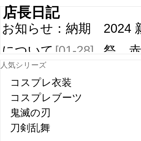
店長日記
お知らせ：納期
2024
について
[01-28]
祭 
人気シリーズ
ール
中国旧正月の影
コスプレ衣装
[01-19
響で2024年2月5
コスプレブーツ
鬼滅の刃
日から工場生産
本日
刀剣乱舞 
が一時停止いた
KOS