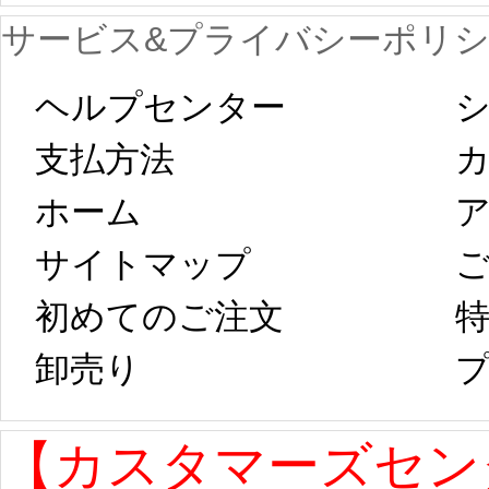
サービス&プライバシーポリ
します。 2月5日
プレ衣装
ヘルプセンター
シ
以後のご注文
新春
支払方法
ホーム
ア
は、2月25日から
字半
サイトマップ 
コスプレ制作、
第二
初めてのご注文
特
卸売り 
プ
発送予定となり
たしま
ます。 ...
[more]
ル期間
【カスタマーズセン