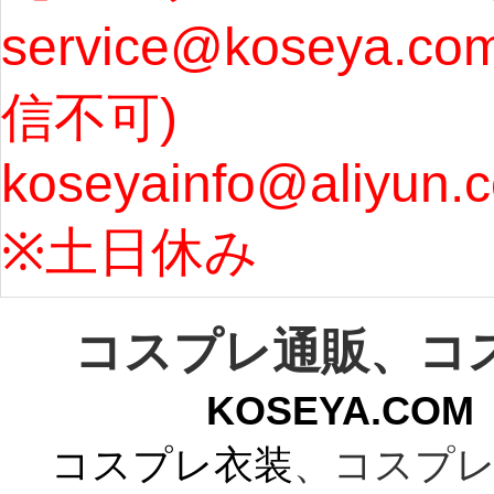
service@koseya.c
まで 
信不可) 
ズ : 
koseyainfo@aliyun.
う...
[m
※土日休み 
コスプレ通販、コ
KOSEYA.C
コスプレ衣装
、コスプレ