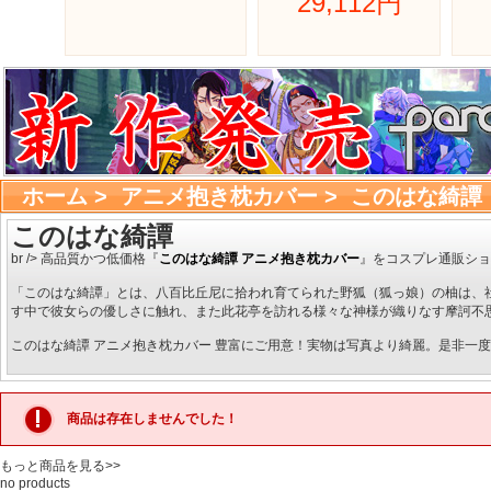
29,112円 
ホーム
> 
アニメ抱き枕カバー
> 
このはな綺譚
このはな綺譚
br /> 高品質かつ低価格『
このはな綺譚 アニメ抱き枕カバー
』をコスプレ通販ショ
「このはな綺譚」とは、八百比丘尼に拾われ育てられた野狐（狐っ娘）の柚は、
す中で彼女らの優しさに触れ、また此花亭を訪れる様々な神様が織りなす摩訶不
このはな綺譚 アニメ抱き枕カバー 豊富にご用意！実物は写真より綺麗。是非一
商品は存在しませんでした！
もっと商品を見る>>
no products 