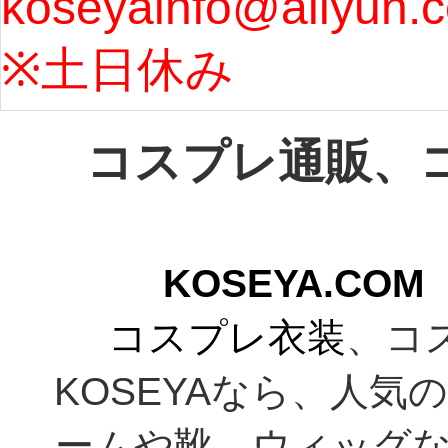
koseyainfo@aliyun.
う...
[m
※土日休み 
コスプレ通販、
KOSEYA.C
コスプレ衣装
、コ
KOSEYAなら、人
ームや靴、ウィッグ