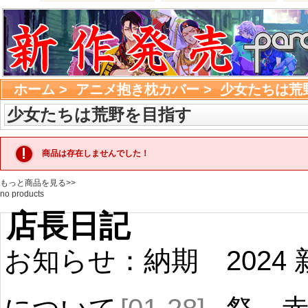
ホーム
> 
アニメ抱き枕カバー
> 
少女たちは荒
少女たちは荒野を目指す
商品は存在しませんでした！
もっと商品を見る>>
no products 
店長日記
お知らせ：納期
2024