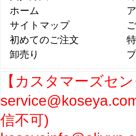
ホーム
ア
は、2月25日から
字半
サイトマップ 
コスプレ制作、
第二
初めてのご注文
特
卸売り 
プ
発送予定となり
たしま
ます。 ...
[more]
ル期間
【カスタマーズセン
service@koseya.c
まで 
信不可) 
ズ : 