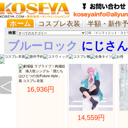
ホーム
コスプレ衣装
半額・新作
抱き枕/布団/シーツ
ツイステ
ウマ
検索
ブルーロック
にじさ
,
娘
◁
16,936円 
14,559円 