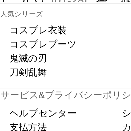
について
[01-28]
祭 
人気シリーズ
ール
中国旧正月の影
コスプレ衣装
[01-19
響で2024年2月5
コスプレブーツ
鬼滅の刃
日から工場生産
本日
刀剣乱舞 
が一時停止いた
KOS
サービス&プライバシーポリ
します。 2月5日
プレ衣装
ヘルプセンター
シ
以後のご注文
新春
支払方法